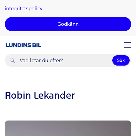
integritetspolicy
ll huvudinnehållet
Godkänn
Sök
Vad
letar
du
efter?
Robin Lekander