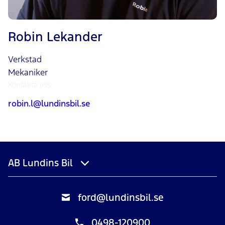
Robin Lekander
Verkstad
Mekaniker
Kontakta oss
robin.l@lundinsbil.se
AB Lundins Bil
ford@lundinsbil.se
0498-120900