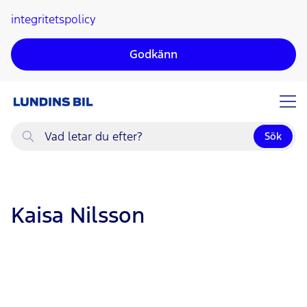
integritetspolicy
ll huvudinnehållet
Godkänn
Sök
Vad
letar
du
efter?
Kaisa Nilsson