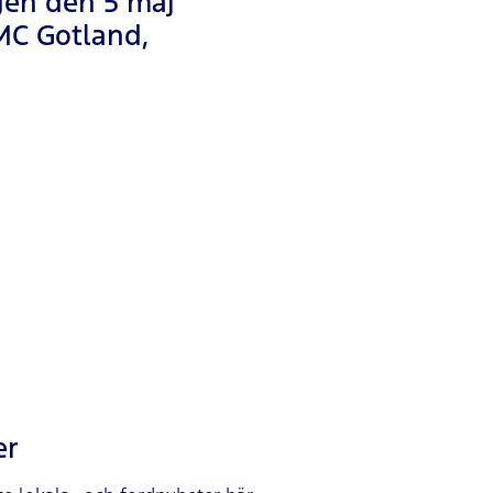
gen den 5 maj
VMC Gotland,
er