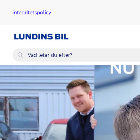
ll huvudinnehållet
integritetspolicy
Vad
letar
du
efter?