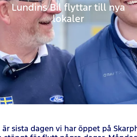
Lundins Bil flyttar till nya
lokaler
 är sista dagen vi har öppet på Skarp