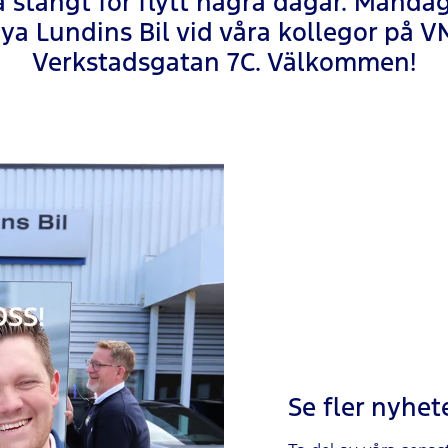
 stängt för flytt några dagar. Månda
ya Lundins Bil vid våra kollegor på 
Verkstadsgatan 7C. Välkommen!
Se fler nyhet